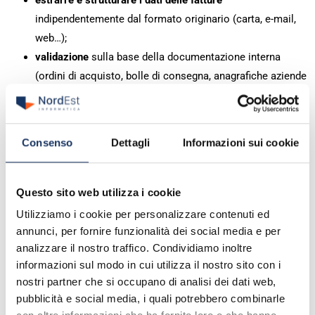
estrarre e strutturare i dati delle fatture
indipendentemente dal formato originario (carta, e-mail,
web…);
validazione
sulla base della documentazione interna
(ordini di acquisto, bolle di consegna, anagrafiche aziende
fornitrici) ed esterna (banche dati);
contabilizzazione
compliant;
integrazione
dei dati delle fatture nei sistemi ERP o CRM
Consenso
Dettagli
Informazioni sui cookie
esistenti.
Fatturazione
Questo sito web utilizza i cookie
Emettere, trasmettere attraverso il Sistema di Interscambio
Utilizziamo i cookie per personalizzare contenuti ed
(SdI)e conservare per dieci anni
(come previsto dalla
annunci, per fornire funzionalità dei social media e per
normativa)
le fatture in modalità digitale
: sono alcuni dei
analizzare il nostro traffico. Condividiamo inoltre
passaggi chiave da automatizzare per ottimizzare la gestione di
informazioni sul modo in cui utilizza il nostro sito con i
nostri partner che si occupano di analisi dei dati web,
ciclo attivo e passivo e garantire un monitoraggio costante
pubblicità e social media, i quali potrebbero combinarle
della grande mole di documenti che circola all’interno