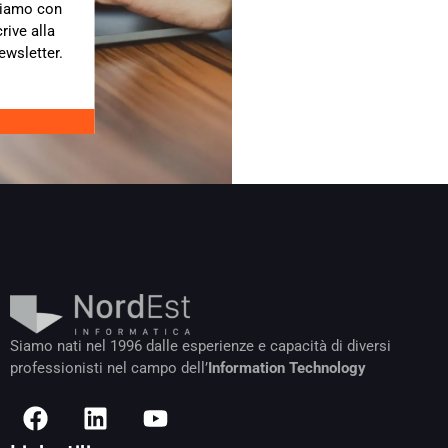
diamo con
crive alla
ewsletter.
Siamo nati nel 1996 dalle esperienze e capacità di diversi
professionisti nel campo dell’
Information Technology