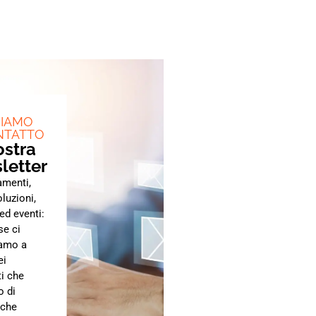
NIAMO
NTATTO
ostra
letter
amenti,
luzioni,
ed eventi:
e ci
amo a
ei
i che
o di
 che