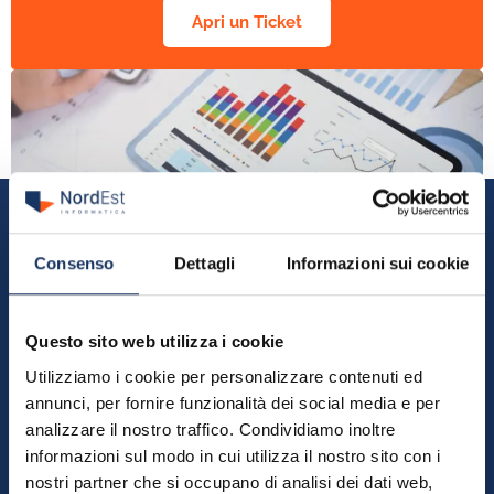
Apri un Ticket
Consenso
Dettagli
Informazioni sui cookie
Assistenza
Business Intelligence
Questo sito web utilizza i cookie
Clicca e invia un’email al reparto dedicato alla Business
Utilizziamo i cookie per personalizzare contenuti ed
Intelligence
annunci, per fornire funzionalità dei social media e per
analizzare il nostro traffico. Condividiamo inoltre
informazioni sul modo in cui utilizza il nostro sito con i
Invia un'email
nostri partner che si occupano di analisi dei dati web,