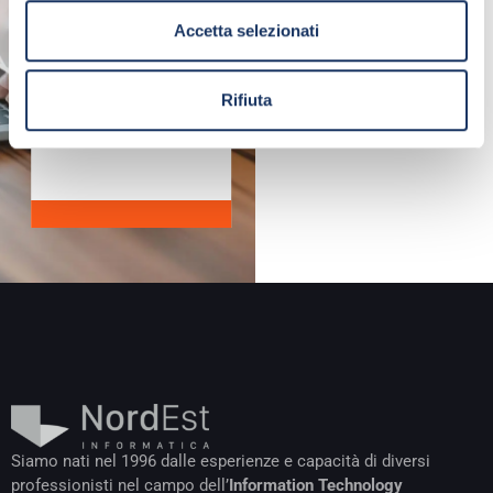
contenuti che
Accetta selezionati
crediamo di
valore e che
condividiamo con
Rifiuta
chi si iscrive alla
nostra newsletter.
Siamo nati nel 1996 dalle esperienze e capacità di diversi
professionisti nel campo dell’
Information Technology