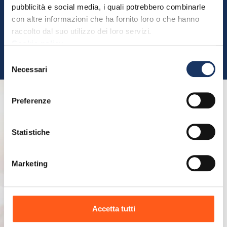
pubblicità e social media, i quali potrebbero combinarle
con altre informazioni che ha fornito loro o che hanno
raccolto dal suo utilizzo dei loro servizi.
Cookie policy
Selezione
Necessari
del
consenso
Preferenze
RIMANIAMO
Statistiche
IN CONTATTO
La nostra
newsletter
Marketing
Aggiornamenti,
nuove soluzioni,
webinar ed eventi:
ogni mese ci
Accetta tutti
impegniamo a
creare dei