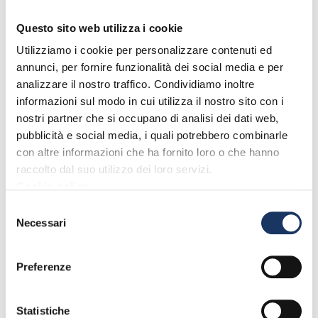
Il ruolo del software HR diventa quindi essenziale perché aiuta
Questo sito web utilizza i cookie
l’azienda a raccogliere dati puntuali utili per redigere questo tipo
di comunicazione. Infatti, permette di:
Utilizziamo i cookie per personalizzare contenuti ed
annunci, per fornire funzionalità dei social media e per
Avere un quadro aggiornato del personale in azienda (% di
analizzare il nostro traffico. Condividiamo inoltre
lavoratori e di lavoratrici).
informazioni sul modo in cui utilizza il nostro sito con i
Monitorare lo stato delle retribuzioni.
nostri partner che si occupano di analisi dei dati web,
pubblicità e social media, i quali potrebbero combinarle
Accertarsi che non vi siano
disparità salariali
.
con altre informazioni che ha fornito loro o che hanno
Accertarsi che il
tasso di assunzione e promozione
del
raccolto dal suo utilizzo dei loro servizi.
personale femminile sia equilibrato rispetto a quello del
Cookie policy
personale maschile.
Selezione
Informazioni preziose per individuare eventuali squilibri di
Necessari
del
genere nell’organico e adottare misure correttive per favorire
consenso
una maggiore parità di opportunità di carriera.
Preferenze
Software per la conciliazione vita-
lavoro: più flessibilità grazie allo
Statistiche