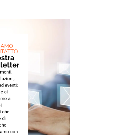
IAMO
NTATTO
ostra
letter
menti,
luzioni,
ed eventi:
e ci
amo a
i
i che
 di
 che
iamo con