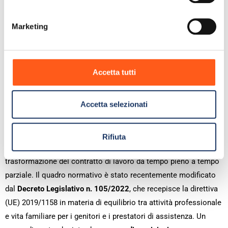
smart working
Nell’ordinamento italiano, le misure che puntano a migliorare la
Marketing
conciliazione dei tempi di vita con i tempi di lavoro sono
numerose. La tutela della maternità e della paternità è infatti
disciplinata dal
Decreto Legislativo n. 151/2001
, mentre la
Accetta tutti
legge n. 104/1992
prevede misure specifiche per l’assistenza
alle persone con disabilità. A queste norme di natura generale,
Accetta selezionati
se ne aggiungono altre più specifiche, che riguardano il mondo
del lavoro: la
Legge n. 81/2017
che disciplina il
lavoro agile
e
quindi una maggiore flessibilità nell’organizzazione del lavoro e
Rifiuta
il
Decreto Legislativo n. 81/2015
che disciplina la
trasformazione del contratto di lavoro da tempo pieno a tempo
parziale. Il quadro normativo è stato recentemente modificato
dal
Decreto Legislativo n. 105/2022
, che recepisce la direttiva
(UE) 2019/1158 in materia di equilibrio tra attività professionale
e vita familiare per i genitori e i prestatori di assistenza. Un