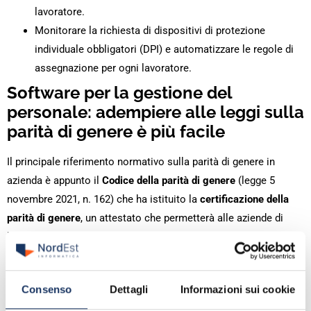
lavoratore.
Monitorare la richiesta di dispositivi di protezione
individuale obbligatori (DPI) e automatizzare le regole di
assegnazione per ogni lavoratore.
Software per la gestione del
personale: adempiere alle leggi sulla
parità di genere è più facile
Il principale riferimento normativo sulla parità di genere in
azienda è appunto il
Codice della parità di genere
(legge 5
novembre 2021, n. 162) che ha istituito la
certificazione della
parità di genere
, un attestato che permetterà alle aziende di
beneficiare di sgravi contributivi e di un punteggio premiale per
accedere agli aiuti statali. Il Codice prevede anche
l’obbligo di
redigere un rapporto periodico
sulla situazione del personale
Consenso
Dettagli
Informazioni sui cookie
nell’organizzazione.