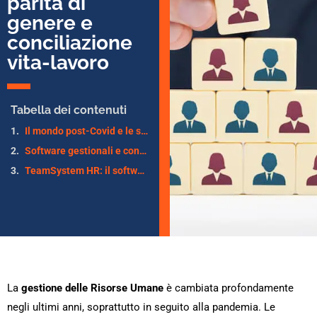
parità di
genere e
conciliazione
vita-lavoro
Tabella dei contenuti
Il mondo post-Covid e le sfide per i responsabili HR delle aziende
Software gestionali e conformità normative nell’HR: in regola con la legge, con più semplicità
TeamSystem HR: il software completo per la gestione delle risorse umane
La
gestione delle Risorse Umane
è cambiata profondamente
negli ultimi anni, soprattutto in seguito alla pandemia. Le