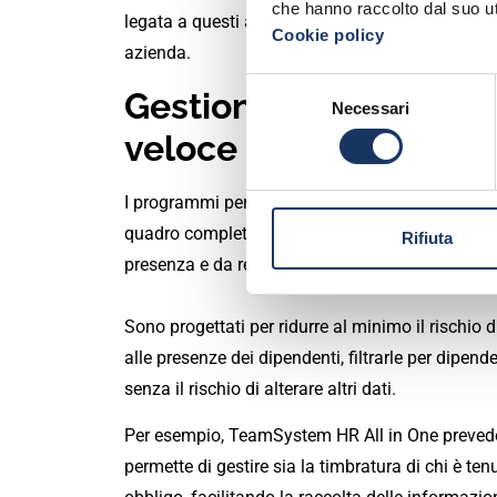
che hanno raccolto dal suo uti
legata a questi adempimenti
si riduce nettame
Cookie policy
azienda.
Selezione
Gestione delle assenz
Necessari
del
veloce
consenso
I programmi per la gestione dei dipendenti
gene
quadro completo sia di chi lavora in sede sia di c
Rifiuta
presenza e da remoto.
Sono progettati per ridurre al minimo il rischio d
alle presenze dei dipendenti, filtrarle per dipend
senza il rischio di alterare altri dati.
Per esempio, TeamSystem HR All in One preve
permette di gestire sia la timbratura di chi è te