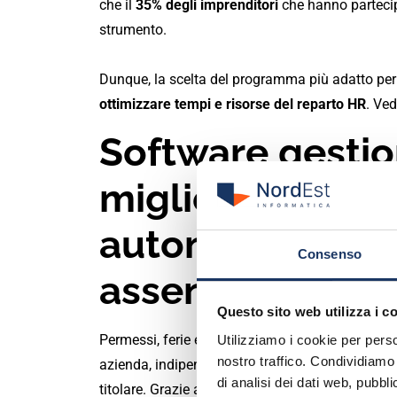
che il
35% degli imprenditori
che hanno parteci
strumento.
Dunque, la scelta del programma più adatto per 
ottimizzare tempi e risorse del reparto HR
. Ve
Software gestio
migliore per sem
automatizzare l
Consenso
assenze, permes
Questo sito web utilizza i c
Permessi, ferie e retribuzioni sono alcune delle 
Utilizziamo i cookie per perso
nostro traffico. Condividiamo 
azienda, indipendentemente dal fatto che sia pr
di analisi dei dati web, pubbl
titolare. Grazie a un software completo e avan