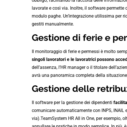
obbligo, facilitando la raccolta delle informazion
lavorate e così via. Inoltre, il software permette 
modulo paghe. Un’integrazione utilissima per rid
gestiti manualmente.
Gestione di ferie e per
Il monitoraggio di ferie e permessi è molto semp
singoli lavoratori e le lavoratrici possono acce
dell’assenza, l’HR manager o il titolare dell’azie
avrà una panoramica completa della situazione
Gestione delle retribu
Il software per la gestione dei dipendenti
facili
comunicare automaticamente con INPS, INAIL e Ag
via).TeamSystem HR All in One, per esempio, olt
annullare le pratiche in modo semplice. In più, 