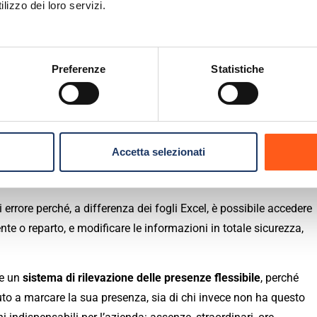
lizzo dei loro servizi.
nte
ed è possibile monitorare con più facilità le presenze in
e e delle presenze più
Preferenze
Statistiche
rano fogli presenze
organizzati e aggiornati
, per avere il
hi lavora in smart working. Infatti, rilevano la timbratura in
Accetta selezionati
i errore perché, a differenza dei fogli Excel, è possibile accedere
ente o reparto, e modificare le informazioni in totale sicurezza,
de un
sistema di rilevazione delle presenze flessibile
, perché
nuto a marcare la sua presenza, sia di chi invece non ha questo