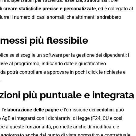
i indispensabili per l’azienda: assenze, straordinari, ore
di
creare statistiche precise e personalizzate
, ed è collegato al
urre il numero di casi anomali, che altrimenti andrebbero
messi più flessibile
lice se si sceglie un software per la gestione dei dipendenti:
i
dere
al programma, indicando date e giustificativo
nda potrà controllare e approvare in pochi click le richieste e
.
zioni più puntuale e integrata
ta l’elaborazione delle paghe
e l’emissione dei
cedolini
, può
E e integrarsi con i dichiarativi di legge (F24, CU e così
re a queste funzionalità, permette anche di modificare e
è aggiornato anche dal punto di vista normativo e contrattuale.