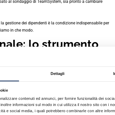
pato al sondaggio di TeamSystem, sia pronto a cambiare
la gestione dei dipendenti è la condizione indispensabile per
diamo in che modo.
nale: lo strumento
plificare e
a gestione di
Dettagli
si e retribuzioni
ookie
voci che più pesano sul lavoro di chi segue le risorse umane in
nalizzare contenuti ed annunci, per fornire funzionalità dei socia
inoltre informazioni sul modo in cui utilizza il nostro sito con i 
esente un ufficio HR o che a occuparsene sia direttamente il
icità e social media, i quali potrebbero combinarle con altre inform
zato come, per esempio,
TeamSystem HR All in One,
l’operatività