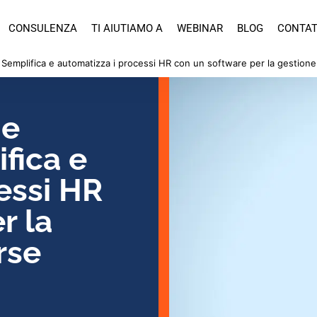
CONSULENZA
TI AIUTIAMO A
WEBINAR
BLOG
CONTAT
 Semplifica e automatizza i processi HR con un software per la gestione
 e
ifica e
essi HR
r la
rse