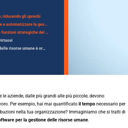
, riducendo gli sprechi
Software gestionale: lo strumento migliore per semplificare e automatizzare la gestione di assenze, permessi e retribuzioni
Formazione, recruiting, monitoraggio delle performance: le funzioni strategiche del software per la gestione del personale
irtuosi
Piccole, medie, grandi aziende: il software per la gestione delle risorse umane è ormai indispensabile
 le aziende, dalle più grandi alle più piccole, devono
avoro. Per esempio, hai mai quantificato
il tempo
necessario per
ibuzioni nella tua organizzazione? Immaginiamo che si tratti di
oftware per la gestione delle risorse umane
.