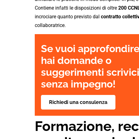
Contiene infatti le disposizioni di oltre
200 CCN
incrociare quanto previsto dal
contratto colletti
collaboratrice.
Se vuoi approfondire
hai domande o
suggerimenti scrivic
senza impegno!
Richiedi una consulenza
Formazione, rec