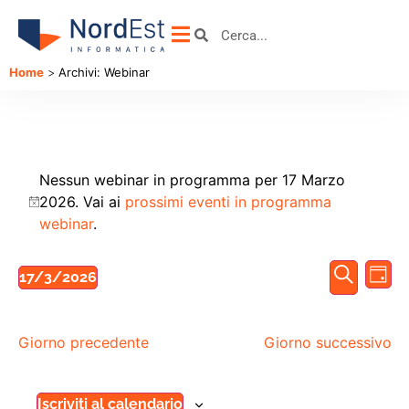
Home
>
Archivi: Webinar
Nessun webinar in programma per 17 Marzo
2026. Vai ai
prossimi eventi in programma
Notice
webinar
.
We
Webin
Cerca
17/3/2026
Giorn
Vis
Seleziona
Ricerc
la
Na
data.
e
Giorno precedente
Giorno successivo
viste
Navig
Iscriviti al calendario