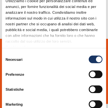
Utilizziamo i cookie per personalizzare contenuti ed
TeamSystem Digital Invoice
annunci, per fornire funzionalità dei social media e per
analizzare il nostro traffico. Condividiamo inoltre
informazioni sul modo in cui utilizza il nostro sito con i
nostri partner che si occupano di analisi dei dati web,
pubblicità e social media, i quali potrebbero combinarle
con altre informazioni che ha fornito loro o che hanno
raccolto dal suo utilizzo dei loro servizi.
Cookie policy
Selezione
Richiedi una consulenza gratuita e senza impegno
Necessari
del
Se vuoi approfondire, hai domande o suggerimenti scrivici
consenso
senza impegno!
Preferenze
Richiedi una consulenza
Statistiche
Marketing