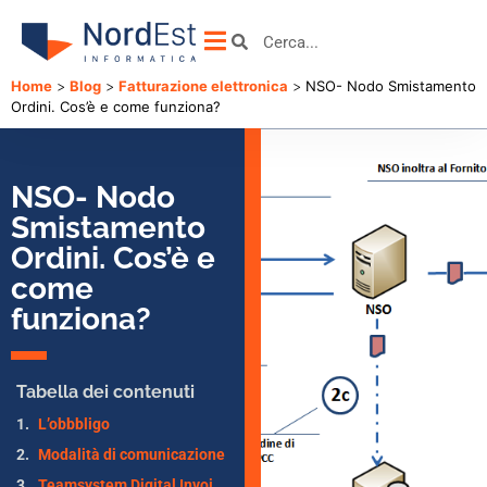
Home
>
Blog
>
Fatturazione elettronica
>
NSO- Nodo Smistamento
Ordini. Cos’è e come funziona?
NSO- Nodo
Smistamento
Ordini. Cos’è e
come
funziona?
Tabella dei contenuti
L’obbbligo
Modalità di comunicazione
Teamsystem Digital Invoice