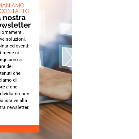
MANIAMO
 CONTATTO
 nostra
wsletter
iornamenti,
ve soluzioni,
inar ed eventi:
i mese ci
egniamo a
are dei
tenuti che
diamo di
ore e che
dividiamo con
si iscrive alla
tra newsletter.